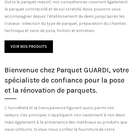
Outre le parquet massif, nos compétences couvrent également
le parquet contrecollé et de sol stratifié. Nous pouvons vous
accompagner depuis l’établissement du devis jusqu’après les
travaux : sélection du type de parquet, préparation du chantier,
technique et sens de pose, finition et entretien.
VOIR NOS PRODUITS
Bienvenue chez Parquet GUARDI, votre
spécialiste de confiance pour la pose
et la rénovation de parquets.
L’honnêteté et la transparence figurent aussi parmi nos
valeurs. Ces principes s’appliquent non seulement à nos devis
mais également à la provenance des matériaux ou produits que
nous utilisons. Si vous nous confiez la fourniture de votre