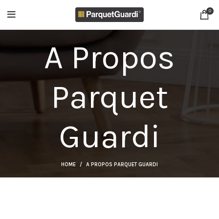
0
A Propos
Parquet
Guardi
HOME
A PROPOS PARQUET GUARDI