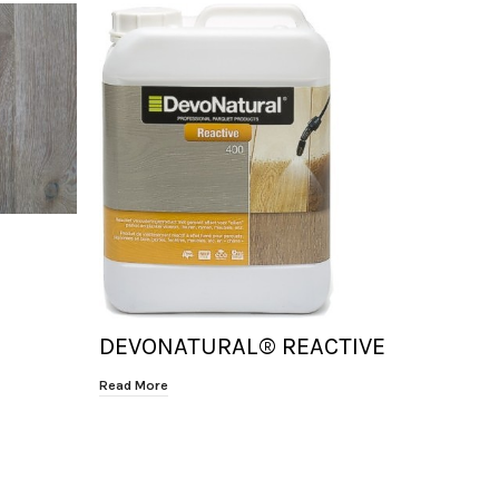
DEVONATURAL® REACTIVE
DEVO
FLOO
Read More
Read Mor