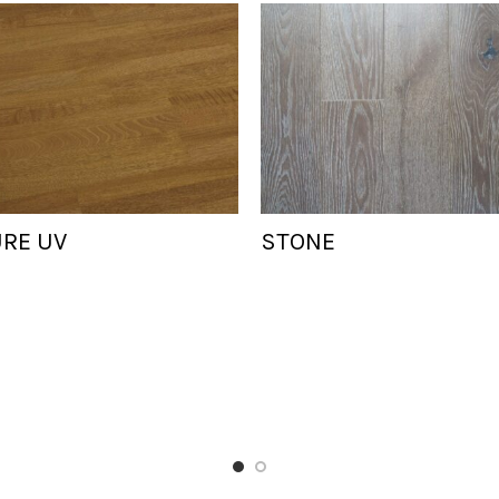
URE UV
STONE
Add To Cart