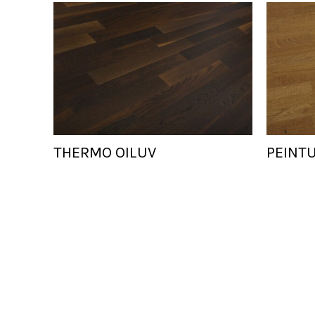
THERMO OILUV
PEINT
Add To Cart
Add To Cart