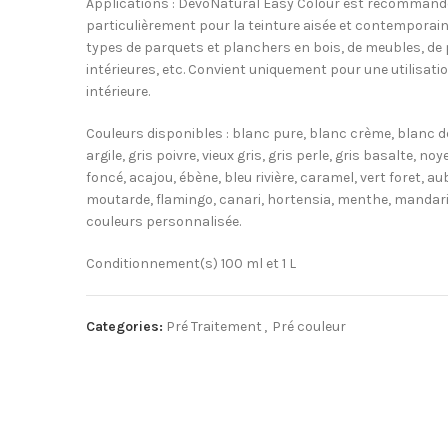
Applications : DevoNatural Easy Colour est recommand
particulièrement pour la teinture aisée et contemporai
types de parquets et planchers en bois, de meubles, de
intérieures, etc. Convient uniquement pour une utilisati
intérieure.
Couleurs disponibles : blanc pure, blanc crème, blanc d
argile, gris poivre, vieux gris, gris perle, gris basalte, no
foncé, acajou, ébène, bleu rivière, caramel, vert foret, au
moutarde, flamingo, canari, hortensia, menthe, mandari
couleurs personnalisée.
Conditionnement(s) 100 ml et 1 L
Categories:
Pré Traitement
,
Pré couleur