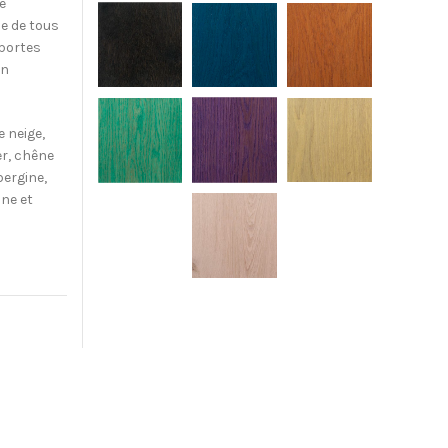
é
ne de tous
 portes
on
e neige,
yer, chêne
bergine,
ne et