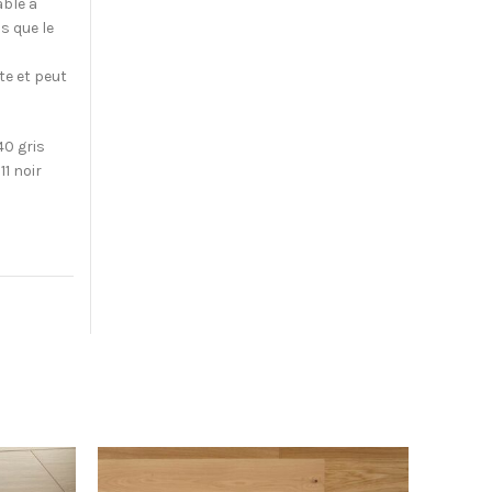
able à
s que le
te et peut
40 gris
11 noir