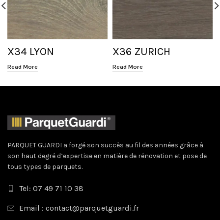
X34 LYON
X36 ZURICH
Read More
Read More
PARQUET GUARDI a forgé son succès au fil des années grâce à
son haut degré d’expertise en matière de rénovation et pose de
tous types de parquets.
Tel: 07 49 71 10 38
Email : contact@parquetguardi.fr